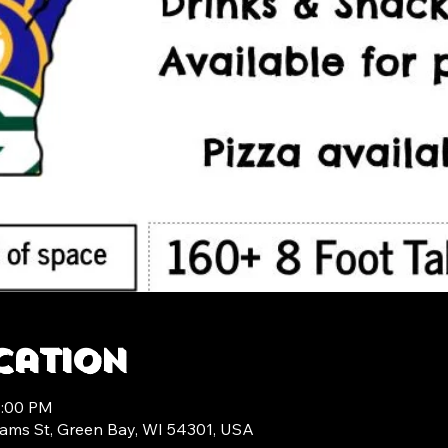
cation
4:00 PM
ams St, Green Bay, WI 54301, USA