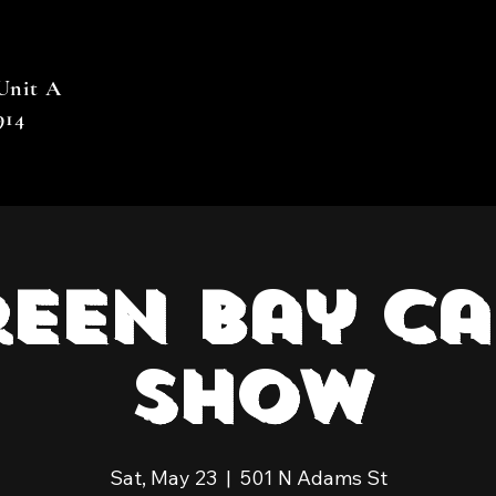
 Unit A
914
een Bay C
Show
Sat, May 23
  |  
501 N Adams St